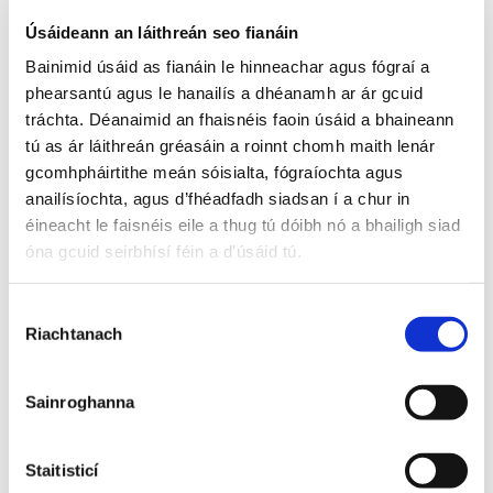
hóg,
Úsáideann an láithreán seo fianáin
Tabharaigí scéala ag mo mhuintir gur báthadh mo mhíle
stór.
Bainimid úsáid as fianáin le hinneachar agus fógraí a
Dhá mbeinnse san mbád an lá sin ‘gus mo dhá láimhín ar
phearsantú agus le hanailís a dhéanamh ar ár gcuid
an scód,
tráchta. Déanaimid an fhaisnéis faoin úsáid a bhaineann
Ó m’fhocal dhuit a Bhean Uí Raghallaigh is deas mar
leigheasfainnse do bhrón.
tú as ár láithreán gréasáin a roinnt chomh maith lenár
gcomhpháirtithe meán sóisialta, fógraíochta agus
anailísíochta, agus d’fhéadfadh siadsan í a chur in
Ní hionadh liom scéal cráite ‘bheith ag do mháthair ná ag
d’athair
éineacht le faisnéis eile a thug tú dóibh nó a bhailigh siad
Ná ag banaltra na gcíocha bána bhíodh ag trácht ort agus
óna gcuid seirbhísí féin a d'úsáid tú.
tú i do leanbh.
Ní áirím do bhean phósta nár chóirigh riamh do leaba.
Roghnú
Is ó chuaigh tú chun trá an lá úd mo léan gur sháraigh ort a
Riachtanach
theacht abhaile.
Toilithe
Is ní mhór dhom do Liam Ó Raghallaigh a bheith ina
Sainroghanna
chliamhain ag an rí,
‘Gus cuirtíní geala gléigil ar gach taobh dhuit ins an oíche
Ó maighdean chiúin chéillí ag réiteach do chinn,
Staitisticí
Is ó luadh sinn chomh hóg le chéile mo léan gur éag tú lena