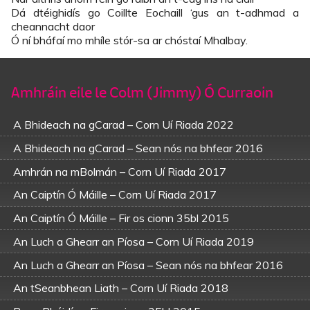
Dá dtéighidís go Coillte Eochaill ‘gus an t-adhmad a
cheannacht daor
Ó ní bháfaí mo mhíle stór-sa ar chóstaí Mhalbay.
Amhráin eile le Colm (Jimmy) Ó Curraoin
A Bhideach na gCarad – Corn Uí Riada 2022
A Bhideach na gCarad – Sean nós na bhfear 2016
Amhrán na mBolmán – Corn Uí Riada 2017
An Caiptín Ó Máille – Corn Uí Riada 2017
An Caiptín Ó Máille – Fir os cionn 35bl 2015
An Luch a Ghearr an Píosa – Corn Uí Riada 2019
An Luch a Ghearr an Píosa – Sean nós na bhfear 2016
An tSeanbhean Liath – Corn Uí Riada 2018