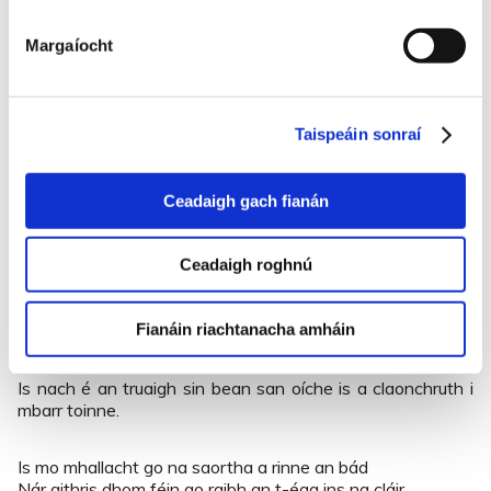
linn.
Margaíocht
Is tá do shúile ag na péiste is tá do bhéilín ag na portáin.
‘S tá do dhá láimh gheal ghléigeal faoi ghéarsmacht na
mbradán;
Ó chúig phunt a bhéarfainn don té a thógfadh mo
Taispeáin sonraí
dhianghrá
Sé mo léan géar thú bheith i t-aonar, Neilí Ghléigeal Nic
Siúrtáin.
Ceadaigh gach fianán
‘Gus bhí tú ar an treo
an lá úd chuaigh trasna go Cill
Ceadaigh roghnú
Éanainn
Ag tionlacan an athair Peadar a bhí anois na cheithre
fichid
Fianáin riachtanacha amháin
Dhá dtiocfása faoi cheann míosa ach mo léan chaoin ní
thiocfair
Is nach é an truaigh sin bean san oíche is a claonchruth i
mbarr toinne.
Is mo mhallacht go na saortha a rinne an bád
Nár aithris dhom féin go raibh an t-éag ins na cláir