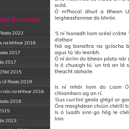
scód,
Ó m’fhocal dhuit a Bhean U
mmy) Ó Curraoin
leigheasfainnse do bhrón.
‘S ní hionadh liom scéal cráite
 Riada 2022
d’athair
s na bhfear 2016
Ná ag banaltra na gcíocha b
agus tú ‘do leanbh.
iada 2017
Ó ní áirím do bhean pósta nár 
ada 2017
Is ó chuaigh tú ‘un trá an lá 
theacht abhaile.
n 35bl 2015
n Uí Riada 2019
Is ní mhór liom do Liam Ó
an nós na bhfear 2016
chliamhain ag an rí,
‘Gus cuirtíní geala glégil ar g
Riada 2018
Óra maighdean chiúin chéillí b
 2015
Is ó luadh sinn go hóg le ché
linn.
ada 2023