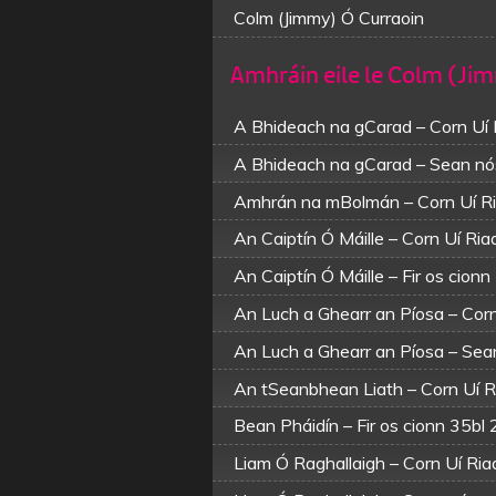
Colm (Jimmy) Ó Curraoin
Amhráin eile le Colm (Ji
A Bhideach na gCarad – Corn Uí
A Bhideach na gCarad – Sean nó
Amhrán na mBolmán – Corn Uí R
An Caiptín Ó Máille – Corn Uí Ri
An Caiptín Ó Máille – Fir os cion
An Luch a Ghearr an Píosa – Cor
An Luch a Ghearr an Píosa – Se
An tSeanbhean Liath – Corn Uí 
Bean Pháidín – Fir os cionn 35bl
Liam Ó Raghallaigh – Corn Uí Ri