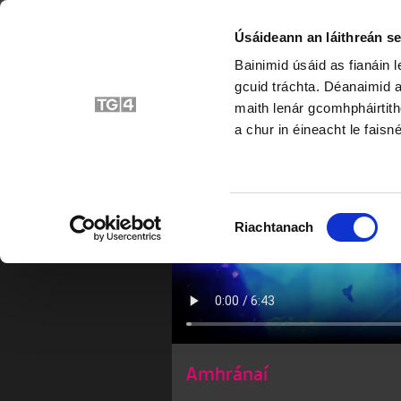
Úsáideann an láithreán se
Bainimid úsáid as fianáin 
Liam Ó 
gcuid tráchta. Déanaimid a
maith lenár gcomhpháirtith
a chur in éineacht le faisné
Roghnú
Riachtanach
Toilithe
Amhránaí