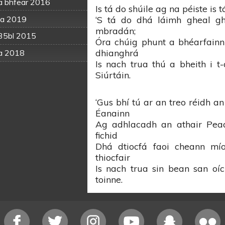
na bhfear 2016
Is tá do shúile ag na péiste is 
da 2019
‘S tá do dhá láimh gheal gh
mbradán;
 35bl 2015
Óra chúig phunt a bhéarfain
dhianghrá
da 2018
Is nach trua thú a bheith i t-
Siúrtáin.
‘Gus bhí tú ar an treo réidh an
Éanainn
Ag adhlacadh an athair Pead
fichid
Dhá dtiocfá faoi cheann mí
thiocfair
Is nach trua sin bean san oíc
toinne.