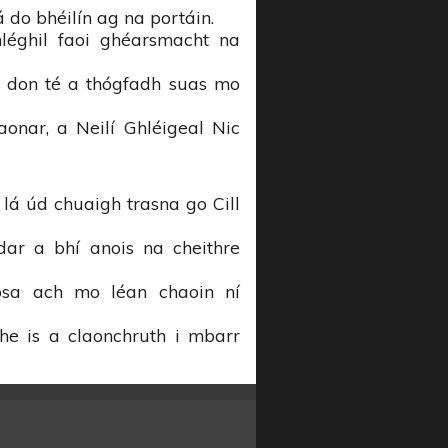
tá do bhéilín ag na portáin.
léghil faoi ghéarsmacht na
n don té a thógfadh suas mo
aonar, a Neilí Ghléigeal Nic
 lá úd chuaigh trasna go Cill
ar a bhí anois na cheithre
osa ach mo léan chaoin ní
he is a claonchruth i mbarr