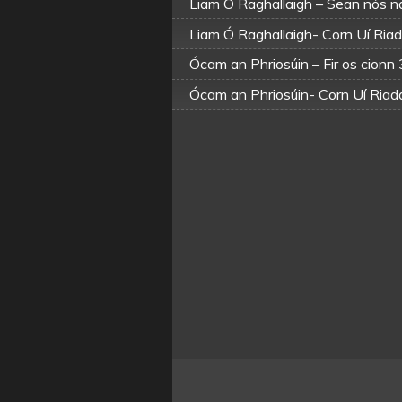
Liam Ó Raghallaigh – Sean nós 
Liam Ó Raghallaigh- Corn Uí Ria
Ócam an Phriosúin – Fir os cionn
Ócam an Phriosúin- Corn Uí Ria