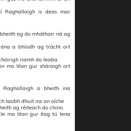
í Raghallaigh is deas mar
 ‘bheith ag do mháthair ná ag
ána a bhíodh ag trácht ort
chóirigh riamh do leaba.
sin mo léan gur sháraigh ort
 Raghallaigh a bheith ina
ach taobh dhuit ins an oíche
heith ag réiteach do chinn,
ile mo léan gur éag tú lena