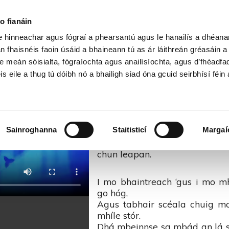
Cartlann Sean Nóis
o fianáin
le hinneachar agus fógraí a phearsantú agus le hanailís a dhéan
Raghallaigh – Sean nós na bhf
n fhaisnéis faoin úsáid a bhaineann tú as ár láithreán gréasáin 
e meán sóisialta, fógraíochta agus anailísíochta, agus d’fhéadfa
is eile a thug tú dóibh nó a bhailigh siad óna gcuid seirbhísí féin 
‘Gus an cuimhneach libh an oíc
é lán d’eachraí
Ag sagairt ‘s bráithre ‘s iad ag
Bhí an fhidil ar chlár an
Sainroghanna
Staitisticí
Margaí
spreagadh,
‘Gus bhí triúr de na mná bá
chun leapan.
I mo bhaintreach ‘gus i mo 
go hóg,
Agus tabhair scéala chuig m
mhíle stór.
Dhá mbeinnse sa mbád an lá si