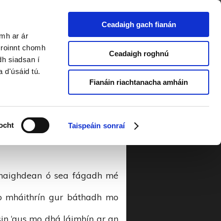
Ceadaigh gach fianán
amh ar ár
ear 2016
a roinnt chomh
Ceadaigh roghnú
dh siadsan í
a d'úsáid tú.
he úd raibh an tsráid seo is
Fianáin riachtanacha amháin
 trácht ar mo bhainis.
n ’gus an chláirseach dhá
ocht
Taispeáin sonraí
na ann le mo ghrása a chur
mhaighdean ó sea fágadh mé
o mháithrín gur báthadh mo
n ‘gus mo dhá láimhín ar an