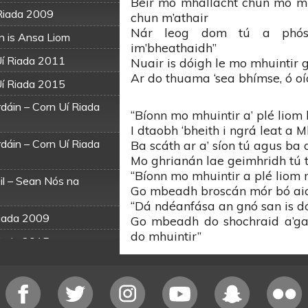
Beir mo mhallacht chun mo m
Riada 2009
chun m’athair
Nár leog dom tú a phós
n is Ansa Liom
im’bheathaidh”
Uí Riada 2011
Nuair is dóigh le mo mhuintir
Ar do thuama ‘sea bhímse, ó oí
Uí Riada 2015
dáin – Corn Uí Riada
“Bíonn mo mhuintir a’ plé liom 
I dtaobh ‘bheith i ngrá leat a M
dáin – Corn Uí Riada
Ba scáth ar a’ síon tú agus ba 
Mo ghrianán lae geimhridh tú t
“Bíonn mo mhuintir a plé liom 
il – Sean Nós na
Go mbeadh broscán mór bó aici
“Dá ndéanfása an gnó san is dó
Riada 2009
Go mbeadh do shochraid a’ga
do mhuintir”
Riada 2015
Riada 2017
ada 2016