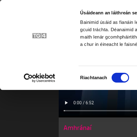
Úsáideann an láithreán se
Bainimid úsáid as fianáin 
A Ógánaigh 
gcuid tráchta. Déanaimid a
maith lenár gcomhpháirtith
a chur in éineacht le faisné
Roghnú
Riachtanach
Toilithe
Amhránaí