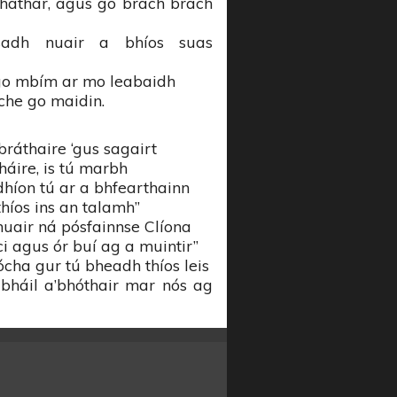
háthar, agus go brách brách
adh nuair a bhíos suas
 go mbím ar mo leabaidh
che go maidin.
bráthaire ‘gus sagairt
háire, is tú marbh
dhíon tú ar a bhfearthainn
híos ins an talamh”
nuair ná pósfainnse Clíona
 agus ór buí ag a muintir”
cha gur tú bheadh thíos leis
bháil a’bhóthair mar nós ag