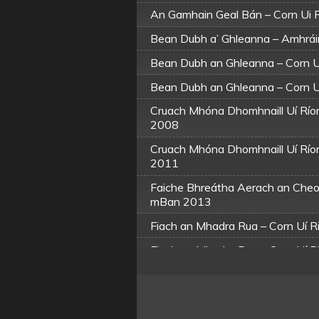
An Gamhain Geal Bán – Corn Ui 
Bean Dubh a’ Ghleanna – Amhrái
Bean Dubh an Ghleanna – Corn 
Bean Dubh an Ghleanna – Corn 
Cruach Mhóna Dhomhnaill Uí Ríor
2008
Cruach Mhóna Dhomhnaill Uí Ríor
2011
Faiche Bhreátha Aerach an Cheo
mBan 2013
Fiach an Mhadra Rua – Corn Uí 
Fiach an Mhadra Rua – Corn Uí 
Fiach an Mhadra Rua – Corn Uí 
Maidin Luan Cásca – Corn Uí Ri