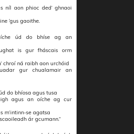
s níl aon phioc ded’ ghnaoi
ine ‘gus gaoithe.
oíche úd do bhíse ag an
ughat is gur fháscais orm
’ chroí ná raibh aon urchóid
luadar gur chualamair an
 úd do bhíosa agus tusa
uigh agus an oíche ag cur
s m’intinn-se agatsa
o scaoileadh ár gcumann.”