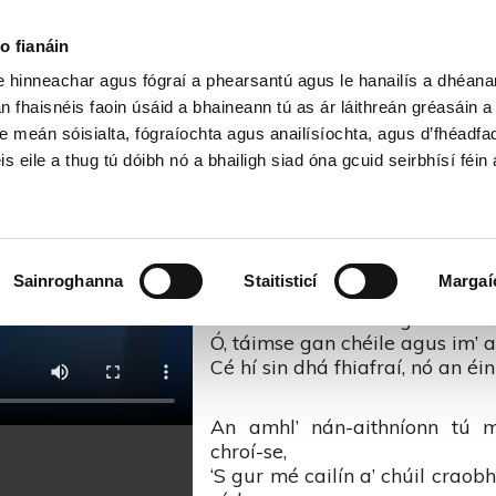
Cartlann Sean Nóis
o fianáin
le hinneachar agus fógraí a phearsantú agus le hanailís a dhéan
an Chúil Chraobhaigh – Corn U
n fhaisnéis faoin úsáid a bhaineann tú as ár láithreán gréasáin 
e meán sóisialta, fógraíochta agus anailísíochta, agus d’fhéadfa
is eile a thug tú dóibh nó a bhailigh siad óna gcuid seirbhísí féin 
A Ógánaigh an Chúil
A ógánaigh an chúil chraobha
Sainroghanna
Staitisticí
Margaí
mbíonn tú?
Nó an bhfuileann tú gan chéile,
Ó, táimse gan chéile agus im’ 
Cé hí sin dhá fhiafraí, nó an éin
An amhl’ nán-aithníonn tú 
chroí-se,
‘S gur mé cailín a’ chúil craob