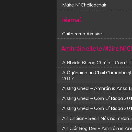
Máire Ní Chéileachair
Téamaí
Caitheamh Aimsire
Amhráin eile le Máire Ní C
A Bhríde Bheag Chróin – Corn U
A Ógánaigh an Chúil Chraobhaigh
2017
Aisling Gheal – Amhrán is Ansa 
Aisling Gheal – Corn Uí Riada 20
Aisling Gheal – Corn Uí Riada 20
An Chóisir – Sean Nós na mBan
An Clár Bog Déil – Amhráin is An