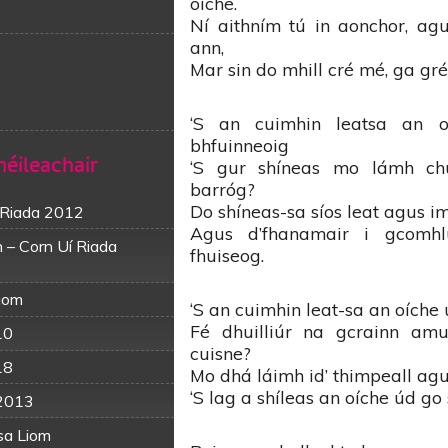
oíche.
Ní aithním tú in aonchor, agu
ann,
Mar sin do mhill cré mé, ga gré
‘S an cuimhin leatsa an 
bhfuinneoig
héileachair
‘S gur shíneas mo lámh ch
barróg?
Do shíneas-sa síos leat agus im
í Riada 2012
Agus d’fhanamair i gcomh
 – Corn Uí Riada
fhuiseog.
Liom
‘S an cuimhin leat-sa an oíche
Fé dhuilliúr na gcrainn am
10
cuisne?
18
Mo dhá láimh id’ thimpeall agu
‘S lag a shíleas an oíche úd g
 2013
sa Liom