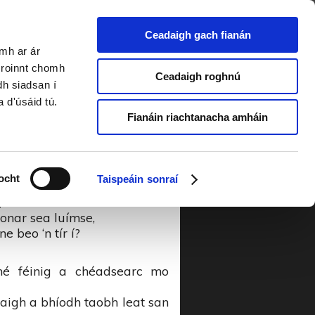
Ceadaigh gach fianán
amh ar ár
í Riada 2017
a roinnt chomh
Ceadaigh roghnú
dh siadsan í
a d'úsáid tú.
 Chraobhaigh
Fianáin riachtanacha amháin
igh, cad é an taobh ar a go
ocht
Taispeáin sonraí
 nó an id’ aonar a luíonn tú?
aonar sea luímse,
ne beo ‘n tír í?
mé féinig a chéadsearc mo
haigh a bhíodh taobh leat san