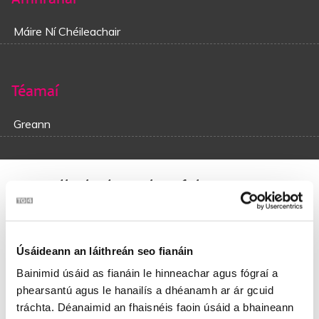
Máire Ní Chéileachair
Téamaí
Greann
Trucail Pheige Bhreátha
Ar maidin dom go deigh-mhoch `s mé ag eirí as mo
leabaigh dhom,
Úsáideann an láithreán seo fianáin
Bhí Maidhc an t-engine driver is Tadhg istigh sa tseana-
chairt.
Bainimid úsáid as fianáin le hinneachar agus fógraí a
Bhí fíon is puins á roinnt ann ag déanamh an mhargaidh
phearsantú agus le hanailís a dhéanamh ar ár gcuid
‘S an cailín óg ní bhfaigheadh sé go ndíolfadh aisti an t-
tráchta. Déanaimid an fhaisnéis faoin úsáid a bhaineann
airgead