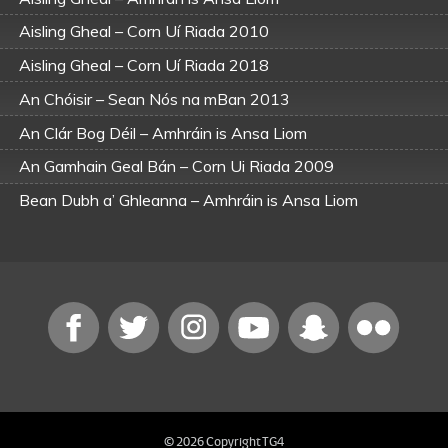
Aisling Gheal – Corn Uí Riada 2010
Aisling Gheal – Corn Uí Riada 2018
An Chóisir – Sean Nós na mBan 2013
An Clár Bog Déil – Amhráin is Ansa Liom
An Gamhain Geal Bán – Corn Ui Riada 2009
Bean Dubh a’ Ghleanna – Amhráin is Ansa Liom
Bean Dubh an Ghleanna – Corn Uí Riada 2011
Bean Dubh an Ghleanna – Corn Uí Riada 2015
Cruach Mhóna Dhomhnaill Uí Ríordáin – Corn Uí Riada
2008
Cruach Mhóna Dhomhnaill Uí Ríordáin – Corn Uí Riada
2011
Faiche Bhreátha Aerach an Cheoil – Sean Nós na mBan
2013
© 2026 Copyright TG4