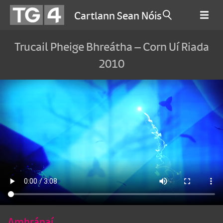
Cartlann Sean Nóis
Trucail Pheige Bhreátha – Corn Uí Riada
2010
Amhránaí