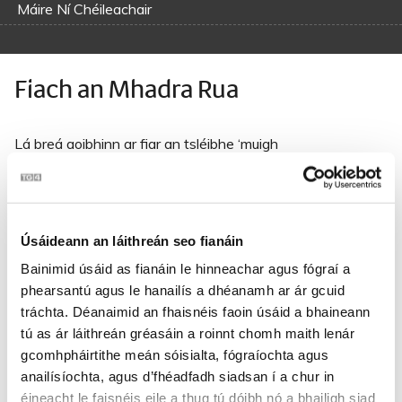
Máire Ní Chéileachair
Fiach an Mhadra Rua
Lá breá aoibhinn ar fiar an tsléibhe ‘muigh
Do bhí mór-uaisle na dtrí chontae ann;
Do chuireamar ár ngadhair go cruinn lena chéile
‘Gus siúd amach an madra ‘gus leanamar go léir é.
Úsáideann an láithreán seo fianáin
San reang-a-diú-dil-é-dil am, did-ir-í- aigh-dil-é dil am,
Reang-a diú-dil-é dil-aigh-dil am, di-di-ri-am.
Bainimid úsáid as fianáin le hinneachar agus fógraí a
phearsantú agus le hanailís a dhéanamh ar ár gcuid
Lá Nollag Beag cuireadh deireadh leis an saoire
tráchta. Déanaimid an fhaisnéis faoin úsáid a bhaineann
‘S do scaoileamar ár ngadhair go meanmnach meidhreach,
tú as ár láithreán gréasáin a roinnt chomh maith lenár
Amach fé’s na garbh-chnoic bhí tarrac ar an reynard,
gcomhpháirtithe meán sóisialta, fógraíochta agus
‘S ó thuaidh chun Luimnigh ‘sea thug sé aghaidh uainn.
anailísíochta, agus d’fhéadfadh siadsan í a chur in
éineacht le faisnéis eile a thug tú dóibh nó a bhailigh siad