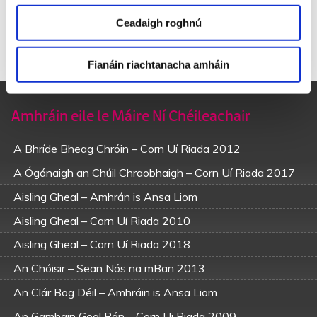
Do tharraing sé leis ins na h-áird ó thuaidh sinn
Ceadaigh roghnú
Chun Abha Tí an Uain is chun calaidh Droma Muaire
Aníos Ceapadh Chuinn is trí shráid na Leasa Muaire
‘Gur chuireamar i dtalamh é i mBarra Sliabh Luachra.
Fianáin riachtanacha amháin
Amhráin eile le Máire Ní Chéileachair
A Bhríde Bheag Chróin – Corn Uí Riada 2012
A Ógánaigh an Chúil Chraobhaigh – Corn Uí Riada 2017
Aisling Gheal – Amhrán is Ansa Liom
Aisling Gheal – Corn Uí Riada 2010
Aisling Gheal – Corn Uí Riada 2018
An Chóisir – Sean Nós na mBan 2013
An Clár Bog Déil – Amhráin is Ansa Liom
An Gamhain Geal Bán – Corn Ui Riada 2009