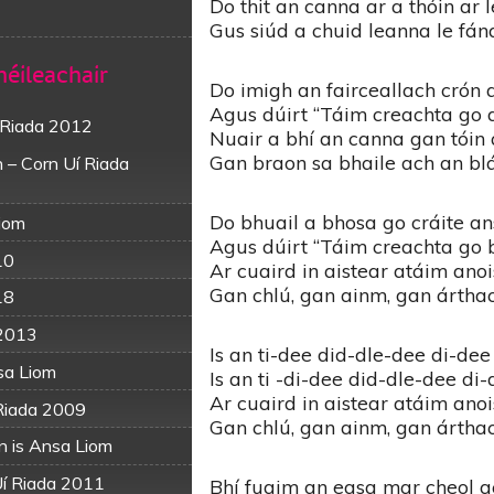
Do thit an canna ar a thóin ar l
Gus siúd a chuid leanna le fán
héileachair
Do imigh an fairceallach crón 
Agus dúirt “Táim creachta go d
í Riada 2012
Nuair a bhí an canna gan tóin 
Gan braon sa bhaile ach an bl
 – Corn Uí Riada
Do bhuail a bhosa go cráite a
Liom
Agus dúirt “Táim creachta go b
10
Ar cuaird in aistear atáim anoi
Gan chlú, gan ainm, gan árthac
18
 2013
Is an ti-dee did-dle-dee di-de
sa Liom
Is an ti -di-dee did-dle-dee d
Ar cuaird in aistear atáim anoi
Riada 2009
Gan chlú, gan ainm, gan ártha
n is Ansa Liom
Uí Riada 2011
Bhí fuaim an easa mar cheol 