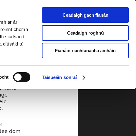
Ceadaigh gach fianán
amh ar ár
013
a roinnt chomh
Ceadaigh roghnú
dh siadsan í
a d'úsáid tú.
ch
Fianáin riachtanacha amháin
rda aige
re
bh.
ocht
Taispeáin sonraí
r Tuirc
aige
eic
a.
m
i-dee dom