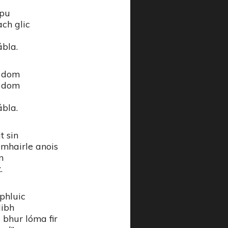
mpu
ch glic
ábla.
e dom
e dom
ábla.
t sin
omhairle anois
n
.
 phluic
libh
 bhur lóma fir