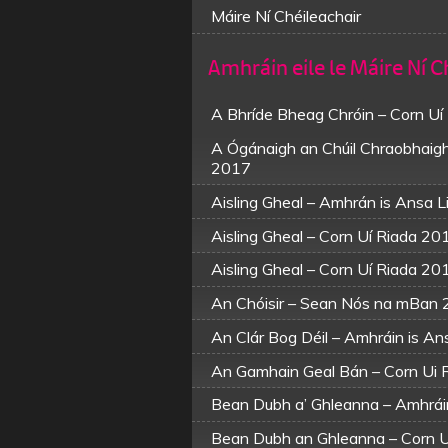
Máire Ní Chéileachair
Amhráin eile le Máire Ní C
A Bhríde Bheag Chróin – Corn U
A Ógánaigh an Chúil Chraobhaigh
2017
Aisling Gheal – Amhrán is Ansa 
Aisling Gheal – Corn Uí Riada 20
Aisling Gheal – Corn Uí Riada 20
An Chóisir – Sean Nós na mBan
An Clár Bog Déil – Amhráin is An
An Gamhain Geal Bán – Corn Ui 
Bean Dubh a’ Ghleanna – Amhrái
Bean Dubh an Ghleanna – Corn 