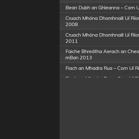
Bean Dubh an Ghleanna – Corn 
Cruach Mhóna Dhomhnaill Uí Ríor
2008
Cruach Mhóna Dhomhnaill Uí Ríor
2011
Faiche Bhreátha Aerach an Cheo
mBan 2013
Fiach an Mhadra Rua – Corn Uí 
Fiach an Mhadra Rua – Corn Uí 
Fiach an Mhadra Rua – Corn Uí 
Maidin Luan Cásca – Corn Uí Ri
Séan a’ Bhríste Leathair – Corn 
Seán is a’ bhríste leathair – Cor
Trucail Pheige Bhreátha – Amhrá