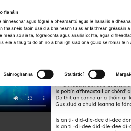
Cartlann Sean Nóis
o fianáin
le hinneachar agus fógraí a phearsantú agus le hanailís a dhéan
 Chóisir – Sean Nós na mBan 2
n fhaisnéis faoin úsáid a bhaineann tú as ár láithreán gréasáin 
e meán sóisialta, fógraíochta agus anailísíochta, agus d’fhéadfa
is eile a thug tú dóibh nó a bhailigh siad óna gcuid seirbhísí féin 
Do ghluais an batalach tóstala
‘Gus poitín a’ fhreastail ar cho
A’ d’iarraidh leanna chun cóisi
Chun iad a chur ar na stárthai
Sainroghanna
Staitisticí
Margaí
Ar a theacht abhaile trí bhótha
Is poitín a’fhreastail ar chórd’ 
Do thit an canna ar a thóin ar l
Gus siúd a chuid leanna le fán
Is an ti- did-dle-dee di-dee do
Is an ti -di-dee did-dle-dee d