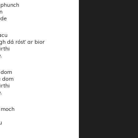
r phunch
n
rde
acu
h dá róst’ ar bior
rthi
.
e dom
ee dom
rthi
.
o moch
u