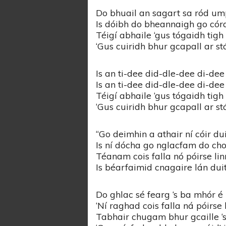
Uí Riada 2010
Do bhuail an sagart sa ród u
Is dóibh do bheannaigh go córa
Téigí abhaile ‘gus tógaidh tigh
‘Gus cuiridh bhur gcapall ar st
Is an ti-dee did-dle-dee di-de
Is an ti-dee did-dle-dee di-de
Téigí abhaile ‘gus tógaidh tigh
‘Gus cuiridh bhur gcapall ar st
“Go deimhin a athair ní cóir dui
Is ní dócha go nglacfam do ch
Téanam cois falla nó póirse lin
Is béarfaimid cnagaire lán duit
Do ghlac sé fearg ‘s ba mhór é
‘Ní raghad cois falla ná póirse 
Tabhair chugam bhur gcaille ‘s