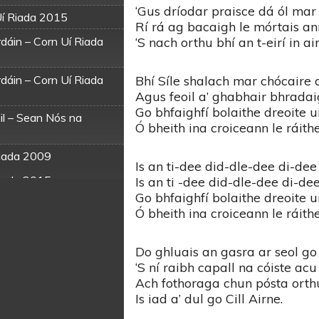
‘Gus dríodar praisce dá ól ma
Uí Riada 2015
Rí rá ag bacaigh le mórtais an
dáin – Corn Uí Riada
‘S nach orthu bhí an t-eirí in ai
dáin – Corn Uí Riada
Bhí Síle shalach mar chócaire 
Agus feoil a’ ghabhair bhradaig
Go bhfaighfí bolaithe dreoite ui
il – Sean Nós na
Ó bheith ina croiceann le ráithe
Riada 2009
Is an ti-dee did-dle-dee di-de
Riada 2015
Is an ti -dee did-dle-dee di-d
Go bhfaighfí bolaithe dreoite ui
Riada 2017
Ó bheith ina croiceann le ráithe
ada 2016
Do ghluais an gasra ar seol g
Uí Riada 2016
‘S ní raibh capall na cóiste acu
n Uí Riada 2018
Ach fothoraga chun pósta orth
Is iad a’ dul go Cill Airne.
in is Ansa Liom