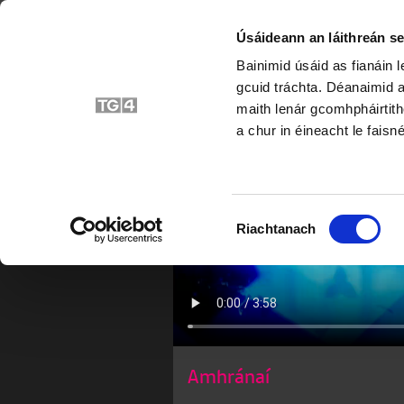
Úsáideann an láithreán se
Bainimid úsáid as fianáin 
An
gcuid tráchta. Déanaimid a
maith lenár gcomhpháirtith
a chur in éineacht le faisné
Roghnú
Riachtanach
Toilithe
Amhránaí