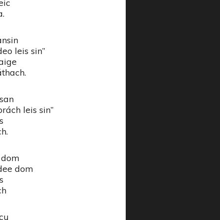
eic
a.
ansin
eo leis sin”
aige
áthach.
nsan
rách leis sin”
s
h.
e dom
i-dee dom
s
ch
acu