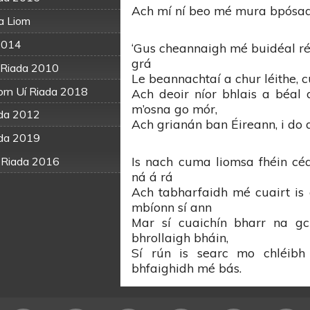
Ach mí ní beo mé mura bpósad
a Liom
 2014
‘Gus cheannaigh mé buidéal ré
grá
 Riada 2010
Le beannachtaí a chur léithe, c
orn Uí Riada 2018
Ach deoir níor bhlais a béal 
m’osna go mór,
ada 2012
Ach grianán ban Éireann, i do 
ada 2019
Is nach cuma liomsa fhéin cé
Uí Riada 2016
ná á rá
3
Ach tabharfaidh mé cuairt is
mbíonn sí ann
da 2017
Mar sí cuaichín bharr na gc
bhrollaigh bháin,
Sí rún is searc mo chléibh
bhfaighidh mé bás.