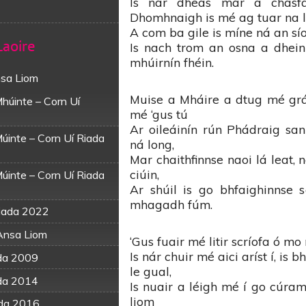
Is nár dheas mar a chasfa
Dhomhnaigh is mé ag tuar na l
A com ba gile is míne ná an sí
Laoire
Is nach trom an osna a dhei
mhúirnín fhéin.
nsa Liom
Muise a Mháire a dtug mé grá
húinte – Corn Uí
mé ‘gus tú
Ar oileáinín rún Phádraig s
úinte – Corn Uí Riada
ná long,
Mar chaithfinnse naoi lá leat,
ciúin,
úinte – Corn Uí Riada
Ar shúil is go bhfaighinnse
mhagadh fúm.
Riada 2022
Ansa Liom
‘Gus fuair mé litir scríofa ó m
Is nár chuir mé aici aríst í, is
ada 2009
le gual,
ada 2014
Is nuair a léigh mé í go cúra
liom
ada 2016