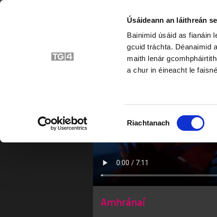
Úsáideann an láithreán se
Bainimid úsáid as fianáin 
Coinleach
gcuid tráchta. Déanaimid a
maith lenár gcomhpháirtith
a chur in éineacht le faisné
Roghnú
Riachtanach
Toilithe
Amhránaí