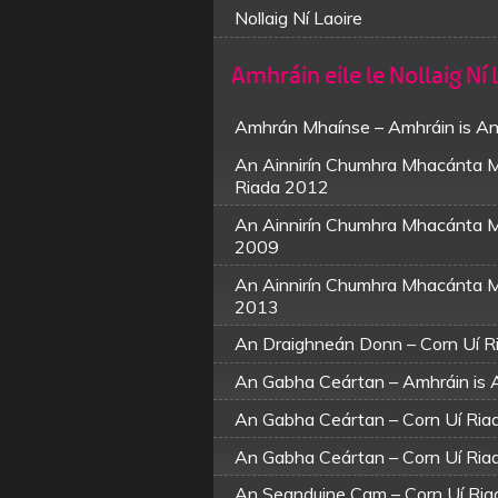
Nollaig Ní Laoire
Amhráin eile le Nollaig Ní 
Amhrán Mhaínse – Amhráin is A
An Ainnirín Chumhra Mhacánta M
Riada 2012
An Ainnirín Chumhra Mhacánta M
2009
An Ainnirín Chumhra Mhacánta M
2013
An Draighneán Donn – Corn Uí 
An Gabha Ceártan – Amhráin is 
An Gabha Ceártan – Corn Uí Ri
An Gabha Ceártan – Corn Uí Ri
An Seanduine Cam – Corn Uí Ri