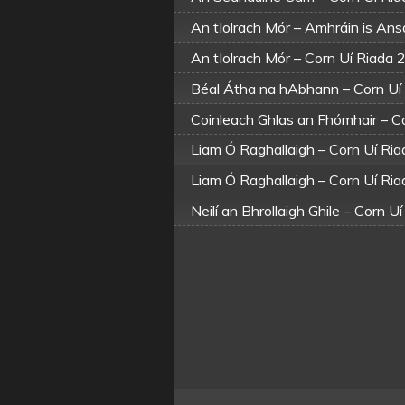
An tIolrach Mór – Amhráin is Ans
An tIolrach Mór – Corn Uí Riada
Béal Átha na hAbhann – Corn Uí
Coinleach Ghlas an Fhómhair – C
Liam Ó Raghallaigh – Corn Uí Ri
Liam Ó Raghallaigh – Corn Uí Ri
Neilí an Bhrollaigh Ghile – Corn 
Sail Óg Rua – Corn Uí Riada 201
Úna Dheas Ní Nia – Corn Uí Ria