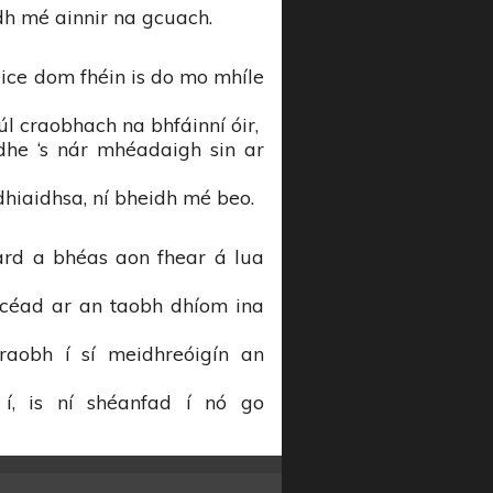
h mé ainnir na gcuach.
ice dom fhéin is do mo mhíle
úl craobhach na bhfáinní óir,
dhe ‘s nár mhéadaigh sin ar
dhiaidhsa, ní bheidh mé beo.
ard a bhéas aon fhear á lua
 céad ar an taobh dhíom ina
raobh í sí meidhreóigín an
 í, is ní shéanfad í nó go