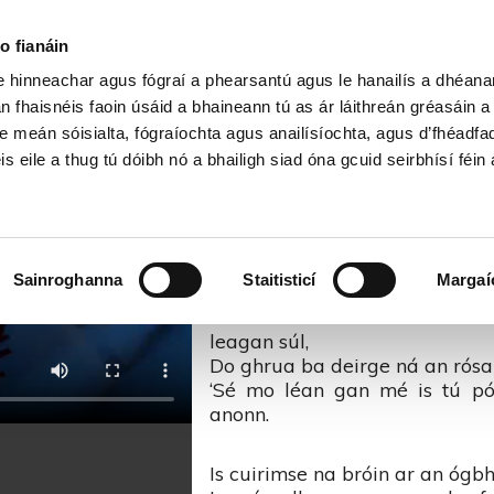
Cartlann Sean Nóis
o fianáin
le hinneachar agus fógraí a phearsantú agus le hanailís a dhéan
 Ghlas an Fhómhair – Corn Uí 
n fhaisnéis faoin úsáid a bhaineann tú as ár láithreán gréasáin 
e meán sóisialta, fógraíochta agus anailísíochta, agus d’fhéadfa
is eile a thug tú dóibh nó a bhailigh siad óna gcuid seirbhísí féin 
Caoinleach Ghlas an
‘S nach ar choinleach ghlas a
Sainroghanna
Staitisticí
Margaí
dhearc mé thú,
‘S nár dheas é do sheasamh i 
leagan súl,
Do ghrua ba deirge ná an rósa is
‘Sé mo léan gan mé is tú pó
anonn.
Is cuirimse na bróin ar an ógb