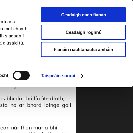
Ceadaigh gach fianán
amh ar ár
Riada 2018
a roinnt chomh
Ceadaigh roghnú
dh siadsan í
a d'úsáid tú.
 Fhómhair
Fianáin riachtanacha amháin
n Fhómhair, a mhuirnín, sea
ocht
Taispeáin sonraí
mbróigín is ba ró dheas é do
 bhí do chúilín fite dlúth,
sta nó ar bhord loinge goil
hean nár fhan mar a bhí