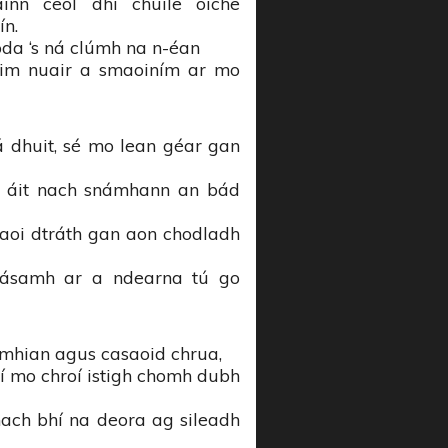
inn ceol dhi chuile oíche
ín.
oda ‘s ná clúmh na n-éan
nim nuair a smaoiním ar mo
 dhuit, sé mo lean géar gan
an áit nach snámhann an bád
 naoi dtráth gan aon chodladh
 sásamh ar a ndearna tú go
o mhian agus casaoid chrua,
 bhí mo chroí istigh chomh dubh
mach bhí na deora ag sileadh