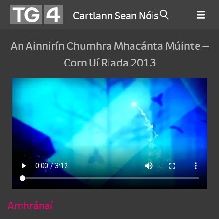
Cartlann Sean Nóis
An Ainnirín Chumhra Mhacánta Múinte –
Corn Uí Riada 2013
Amhránaí