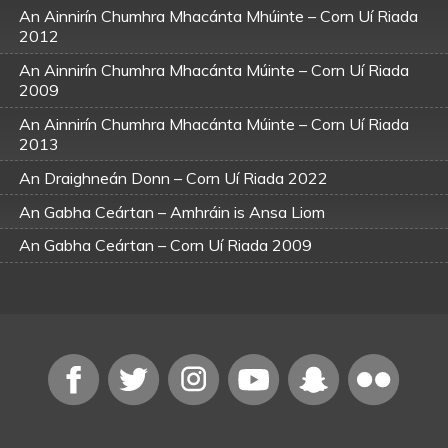
An Ainnirín Chumhra Mhacánta Mhúinte – Corn Uí Riada
2012
An Ainnirín Chumhra Mhacánta Múinte – Corn Uí Riada
2009
An Ainnirín Chumhra Mhacánta Múinte – Corn Uí Riada
2013
An Draighneán Donn – Corn Uí Riada 2022
An Gabha Ceártan – Amhráin is Ansa Liom
An Gabha Ceártan – Corn Uí Riada 2009
An Gabha Ceártan – Corn Uí Riada 2014
An Seanduine Cam – Corn Uí Riada 2016
An tIolrach Mór – Amhráin is Ansa Liom
An tIolrach Mór – Corn Uí Riada 2014
Béal Átha na hAbhann – Corn Uí Riada 2010
Coinleach Ghlas an Fhómhair – Corn Uí Riada 2018