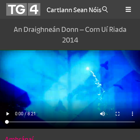
Cartlann Sean Nóis
An Draighneán Donn – Corn Uí Riada
2014
Amhránaí