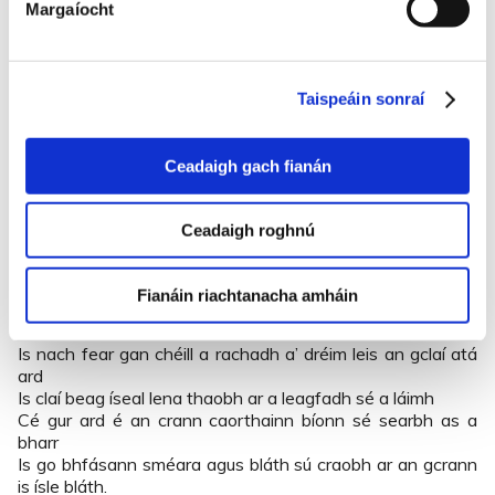
Margaíocht
Agus slán feastsa leis an mbaile atá thiar i measc na
gcrann
Mar is ann atá mo tharraingt go luath agus go mall,
Nach iomaí sin eanach fliuch ‘s salach agus bóithrín cam
Taispeáin sonraí
Atá ag goil idir mé agus an baile bhfuil mo stóirín ann.
‘S dá mbeinn i mo bhádóir, nach deas mar a shnámhfainn
Ceadaigh gach fianán
an fharraige anonn.
Dá mbeinn i m’fhaoileán nach deas mar a d’éireoinn faoi
bharr na dtonn
Ceadaigh roghnú
Bheinnse ag éalú le mo chéadsearc is ag fáisceadh a coim
Is an lá nach bhféadfainn-se bean a bhréagadh, níl an
báire liom.
Fianáin riachtanacha amháin
Is nach fear gan chéill a rachadh a’ dréim leis an gclaí atá
ard
Is claí beag íseal lena thaobh ar a leagfadh sé a láimh
Cé gur ard é an crann caorthainn bíonn sé searbh as a
bharr
Is go bhfásann sméara agus bláth sú craobh ar an gcrann
is ísle bláth.