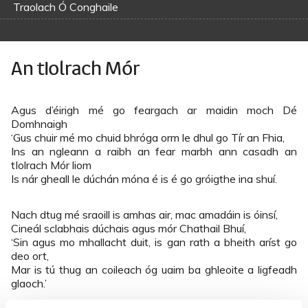
Traolach Ó Conghaile
An tIolrach Mór
Agus d’éirigh mé go feargach ar maidin moch Dé
Domhnaigh
‘Gus chuir mé mo chuid bhróga orm le dhul go Tír an Fhia,
Ins an ngleann a raibh an fear marbh ann casadh an
tIolrach Mór liom
Is nár gheall le dúchán móna é is é go gróigthe ina shuí.
Nach dtug mé sraoill is amhas air, mac amadáin is óinsí,
Cineál sclabhais dúchais agus mór Chathail Bhuí,
‘Sin agus mo mhallacht duit, is gan rath a bheith aríst go
deo ort,
Mar is tú thug an coileach óg uaim ba ghleoite a ligfeadh
glaoch.’