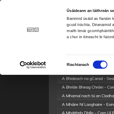
Úsáideann an láithreán se
Bainimid úsáid as fianáin 
gcuid tráchta. Déanaimid a
maith lenár gcomhpháirtith
a chur in éineacht le faisné
A
B
C
N
O
P
Roghnú
Riachtanach
Toilithe
A Bhideach na gCarad - Corn
A Bhideach na gCarad - Sea
A Bhríde Bheag Chróin - Cor
A Mhamaí nach tú an Cladhai
A Mháire Ní Laoghaire - Eoi
A Mháithrín Dhílis - Corn Uí