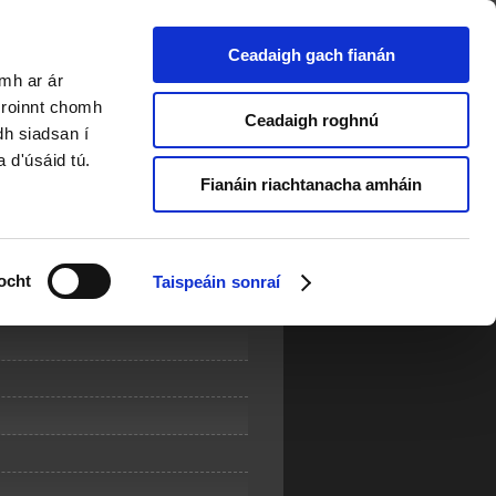
Ceadaigh gach fianán
amh ar ár
a roinnt chomh
Ceadaigh roghnú
dh siadsan í
a d'úsáid tú.
Fianáin riachtanacha amháin
K
L
M
X
Y
Z
ocht
Taispeáin sonraí