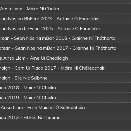
 Ansa Liom - Máire Ní Choilm
Sean Nós na BhFear 2023 - Antaine Ó Faracháin
Sean Nós na bhFearr 2025 - Antaine Ó Faracháin
rsan - Sean Nós na mBan 2018 - Gráinne Ní Fhátharta
rsan - Sean Nós na mBan 2017 - Gráinne Ní Fhátharta
is Ansa Liom - Áine Uí Cheallaigh
aigh - Corn Uí Riada 2017 - Máire Ní Chéileachair
aigh - Síle Nic Suibhne
ada 2018 - Máire Ní Choilm
ada 2019 - Máire Ní Choilm
 Ansa Liom - Eoiní Maidhcí Ó Súilleabháin
iada 2013 - Eibhlís Ní Thuama
ada