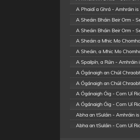
A Phaidí a Ghrá - Amhráin is
A Sheáin Bháin Beir Orm - 
A Sheáin Bháin Beir Orm - 
A Sheáin a Mhic Mo Chomha
A Sheáin, a Mhic Mo Chomha
A Spailpín, a Rúin - Amhráin 
A Ógánaigh an Chúil Chraobh
A Ógánaigh an Chúil Chraobh
A Ógánaigh Óig - Corn Uí Ri
A Ógánaigh Óig - Corn Uí Ri
Abha an tSuláin - Amhráin is
Abha an tSuláin - Corn Uí R
Abha an tSuláin - Ruth Ní Ri