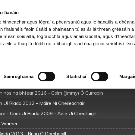
Cartlann Sean Nóis
o fianáin
le hinneachar agus fógraí a phearsantú agus le hanailís a dhéan
n fhaisnéis faoin úsáid a bhaineann tú as ár láithreán gréasáin 
Amhráin
e meán sóisialta, fógraíochta agus anailísíochta, agus d’fhéadfa
is eile a thug tú dóibh nó a bhailigh siad óna gcuid seirbhísí féin 
D
E
F
G
H
I
J
Q
R
S
T
U
V
W
Sainroghanna
Staitisticí
Margaí
 Uí Riada 2022 - Colm (Jimmy) Ó Curraoin
n nós na bhfear 2016 - Colm (Jimmy) Ó Curraoin
n Uí Riada 2012 - Máire Ní Chéileachair
re - Corn Uí Riada 2009 - Áine Uí Cheallaigh
n Warner
 Riada 2013 - Brian Ó Domhnaill